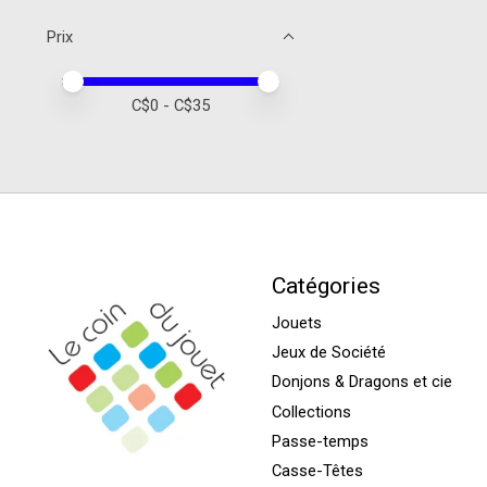
Prix
Prix minimum
Price maximum value
C$
0
- C$
35
Catégories
Jouets
Jeux de Société
Donjons & Dragons et cie
Collections
Passe-temps
Casse-Têtes