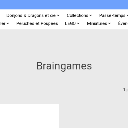
Donjons & Dragons et cie
Collections
Passe-temps
ler
Peluches et Poupées
LEGO
Miniatures
Évén
Braingames
1 