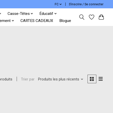
FC
S’inscrire / Se connecter
Casse-Têtes
Éducatif
ement
CARTES CADEAUX
Blogue
Trier par
Produits les plus récents
produits