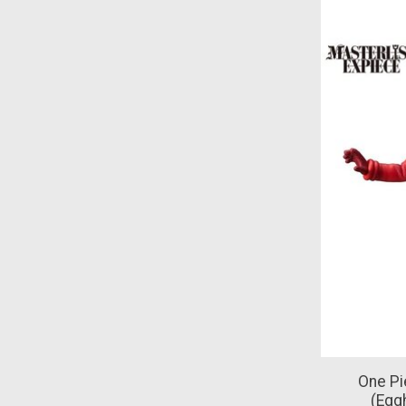
One Pi
(Egg