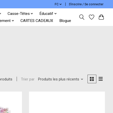
FC
S’inscrire / Se connecter
Casse-Têtes
Éducatif
ement
CARTES CADEAUX
Blogue
Trier par
Produits les plus récents
produits