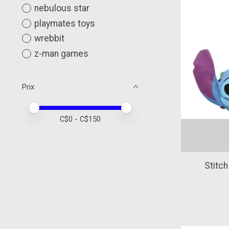
nebulous star
playmates toys
wrebbit
z-man games
Prix
Prix minimum
Price maximum value
C$
0
- C$
150
Stitch