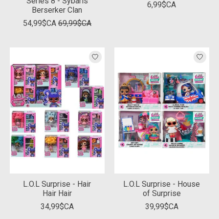
Series 8 - Sybaris
6,99$CA
Berserker Clan
54,99$CA
69,99$CA
L.O.L Surprise - Hair
L.O.L Surprise - House
Hair Hair
of Surprise
34,99$CA
39,99$CA