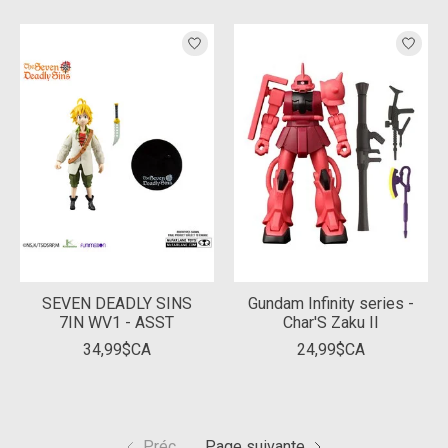
SEVEN DEADLY SINS
Gundam Infinity series -
7IN WV1 - ASST
Char'S Zaku II
34,99$CA
24,99$CA
Préc.
Page suivante