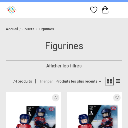
Liste de souhait
Panier
Accueil
/
Jouets
/
Figurines
Figurines
Afficher les filtres
74 produits
Trier par
Produits les plus récents