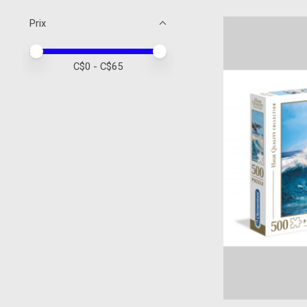
Prix
Prix minimum
Price maximum value
C$
0
- C$
65