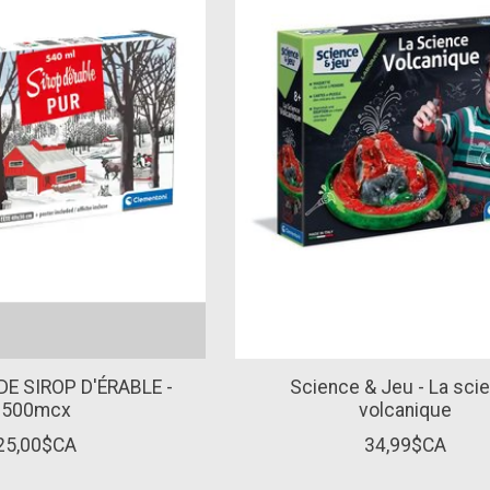
E SIROP D'ÉRABLE -
Science & Jeu - La sci
500mcx
volcanique
25,00$CA
34,99$CA