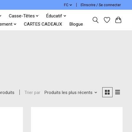
FC
S’inscrire / Se connecter
Casse-Têtes
Éducatif
ement
CARTES CADEAUX
Blogue
Trier par
Produits les plus récents
produits