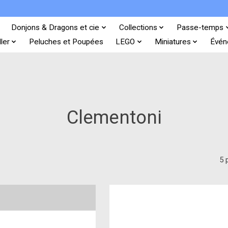
Donjons & Dragons et cie
Collections
Passe-temps
ler
Peluches et Poupées
LEGO
Miniatures
Évén
Clementoni
5 