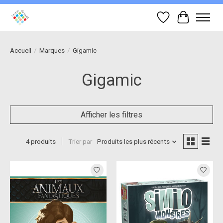
Liste de souhait
Panier
Accueil
/
Marques
/
Gigamic
Gigamic
Afficher les filtres
4 produits
Trier par
Produits les plus récents