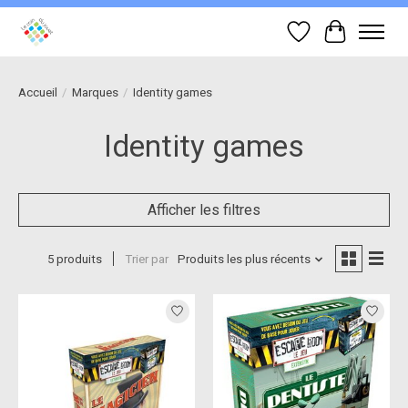
Liste de souhait
Panier
Accueil
/
Marques
/
Identity games
Identity games
Afficher les filtres
5 produits
Trier par
Produits les plus récents