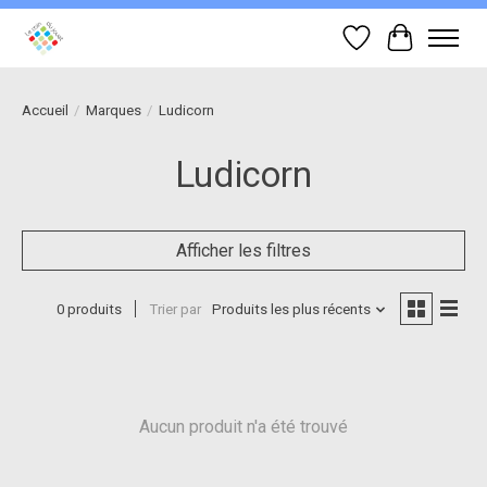
Liste de souhait
Panier
Accueil
/
Marques
/
Ludicorn
Ludicorn
Afficher les filtres
0 produits
Trier par
Produits les plus récents
Aucun produit n'a été trouvé