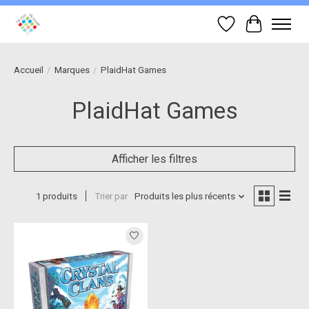
Liste de souhait
Panier
Accueil
/
Marques
/
PlaidHat Games
PlaidHat Games
Afficher les filtres
1 produits
Trier par
Produits les plus récents