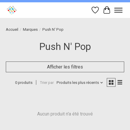
Liste de souhait
Panier
Accueil
/
Marques
/
Push N' Pop
Push N' Pop
Afficher les filtres
0 produits
Trier par
Produits les plus récents
Aucun produit n'a été trouvé