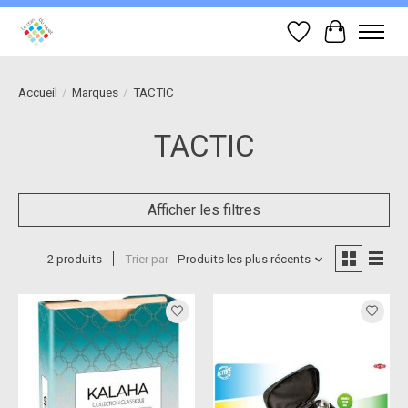
Liste de souhait
Panier
Accueil
/
Marques
/
TACTIC
TACTIC
Afficher les filtres
2 produits
Trier par
Produits les plus récents