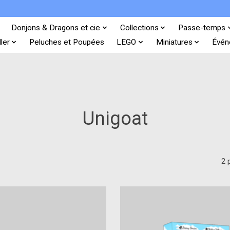
Donjons & Dragons et cie
Collections
Passe-temps
ler
Peluches et Poupées
LEGO
Miniatures
Évén
Unigoat
2 