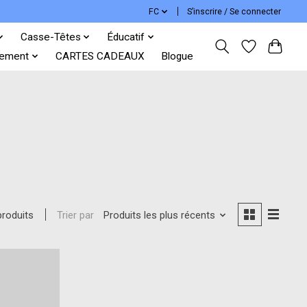
FC
S’inscrire / Se connecter
Casse-Têtes
Éducatif
ement
CARTES CADEAUX
Blogue
Trier par
Produits les plus récents
produits