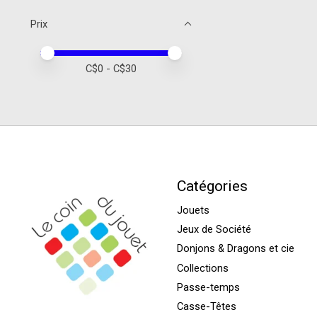
Prix
Prix minimum
Price maximum value
C$
0
- C$
30
Catégories
Jouets
Jeux de Société
Donjons & Dragons et cie
Collections
Passe-temps
Casse-Têtes