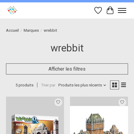
Liste de souhait
Panier
Accueil
/
Marques
/
wrebbit
wrebbit
Afficher les filtres
5 produits
Trier par
Produits les plus récents