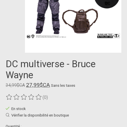
DC multiverse - Bruce
Wayne
27,99$CA
34,99$CA
Sans les taxes
(0)
Ce produit est évalué à
0
sur 5
En stock
Vérifier la disponibilité en boutique
Quantité :