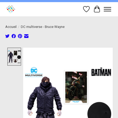
Liste de souhait
Panier
Accueil
/
DC multiverse - Bruce Wayne
Product image slideshow Items