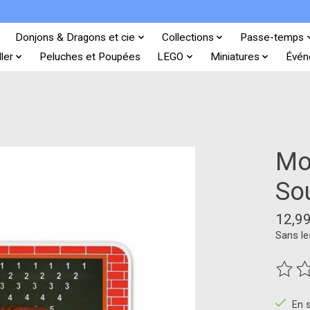
Donjons & Dragons et cie
Collections
Passe-temps
ler
Peluches et Poupées
LEGO
Miniatures
Évén
Mo
Sou
12,9
Sans le
Ce pro
En 