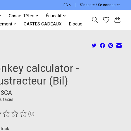
FC
S’inscrire / Se connecter
Casse-Têtes
Éducatif
ement
CARTES CADEAUX
Blogue
nkey calculator -
stracteur (Bil)
9$CA
s taxes
(0)
duit est évalué à
0
sur 5
stock