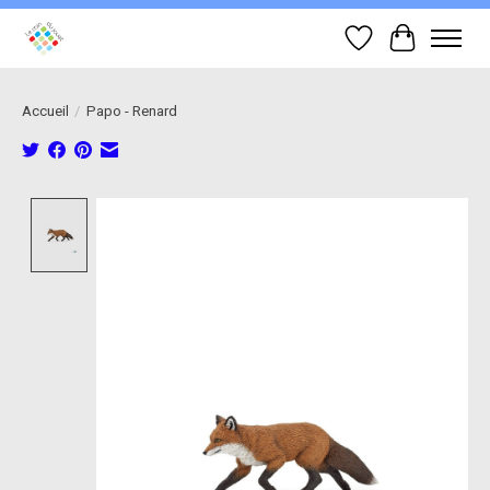
Liste de souhait
Panier
Accueil
/
Papo - Renard
Product image slideshow Items