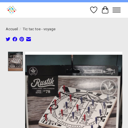
Liste de souhait
Panier
Accueil
/
Tic tac toe - voyage
Product image slideshow Items