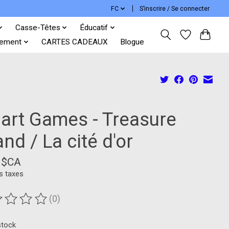
FC
S’inscrire / Se connecter
Casse-Têtes
Éducatif
ement
CARTES CADEAUX
Blogue
art Games - Treasure
and / La cité d'or
9$CA
s taxes
(0)
duit est évalué à
0
sur 5
stock