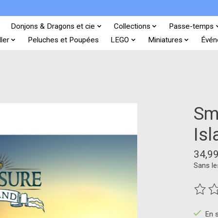
Donjons & Dragons et cie
Collections
Passe-temps
ler
Peluches et Poupées
LEGO
Miniatures
Évén
Sm
Isl
34,9
Sans le
Ce pro
En 