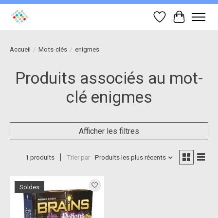
Liste de souhait
Panier
Accueil
/
Mots-clés
/
enigmes
Produits associés au mot-
clé enigmes
Afficher les filtres
1 produits
Trier par
Produits les plus récents
Soldes