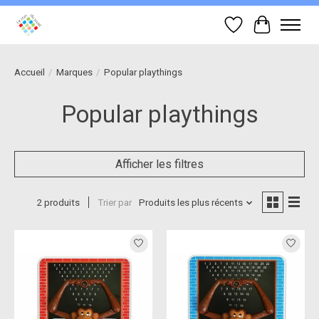
Liste de souhait
Panier
Accueil
/
Marques
/
Popular playthings
Popular playthings
Afficher les filtres
2 produits
Trier par
Produits les plus récents