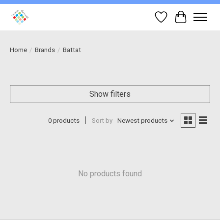
Wish List
Cart
Home
/
Brands
/
Battat
Show filters
0 products
Sort by
Newest products
No products found