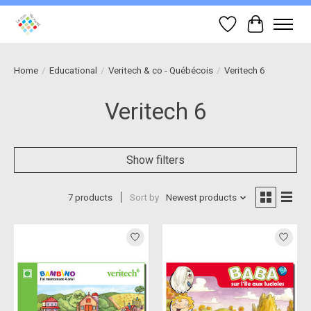
Wish List
Cart
Home
/
Educational
/
Veritech & co - Québécois
/
Veritech 6
Veritech 6
Show filters
7 products
Sort by
Newest products