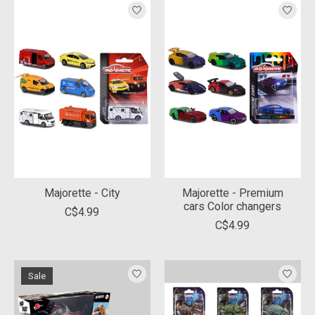
Majorette - City
Majorette - Premium
cars Color changers
C$4.99
C$4.99
Sale