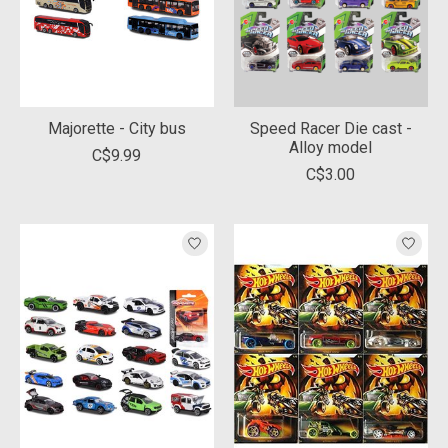
Majorette - City bus
Speed Racer Die cast -
Alloy model
C$9.99
C$3.00