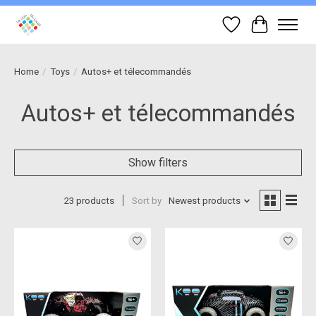
Wish List
Cart
Home
/
Toys
/
Autos+ et télecommandés
Autos+ et télecommandés
Show filters
23 products
Sort by
Newest products