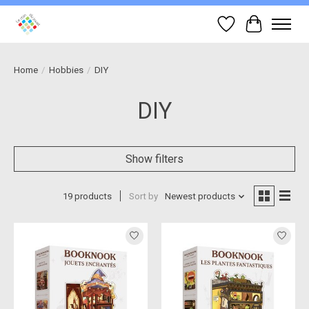
Wish List
Cart
Home
/
Hobbies
/
DIY
DIY
Show filters
19 products
Sort by
Newest products