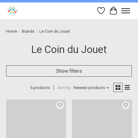
Wish List
Cart
Home
/
Brands
/
Le Coin du Jouet
Le Coin du Jouet
Show filters
5 products
Sort by
Newest products