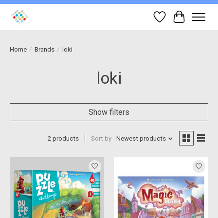
Wish List
Cart
Home
/
Brands
/
loki
loki
Show filters
2 products
Sort by
Newest products