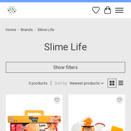
Wish List
Cart
Home
/
Brands
/
Slime Life
Slime Life
Show filters
3 products
Sort by
Newest products