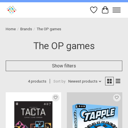
Wish List
Cart
Home
/
Brands
/
The OP games
The OP games
Show filters
4 products
Sort by
Newest products