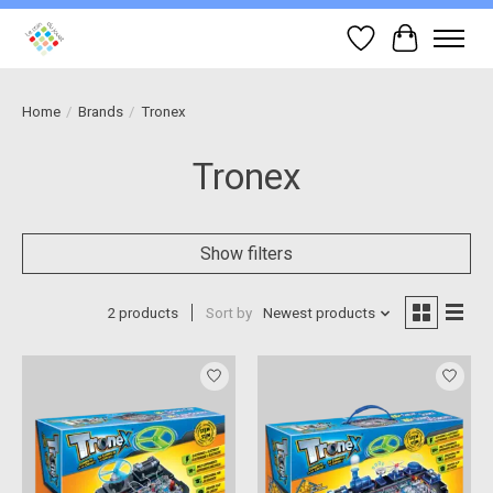
Wish List
Cart
Home
/
Brands
/
Tronex
Tronex
Show filters
2 products
Sort by
Newest products