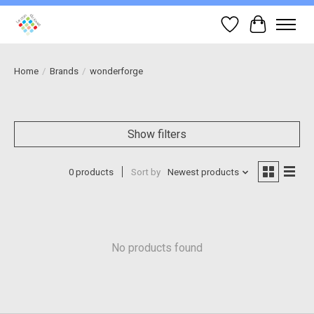
Wish List
Cart
Home
/
Brands
/
wonderforge
Show filters
0 products
Sort by
Newest products
No products found