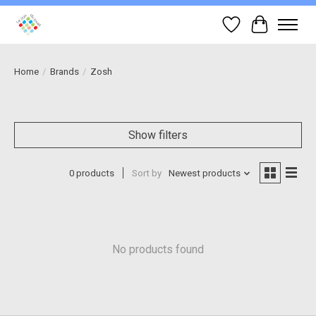
Wish List
Cart
Home
/
Brands
/
Zosh
Show filters
0 products
Sort by
Newest products
No products found