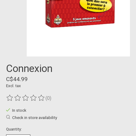
Connexion
C$44.99
Excl. tax
(0)
The rating of this product is
0
out of 5
In stock
Check in store availability
Quantity: