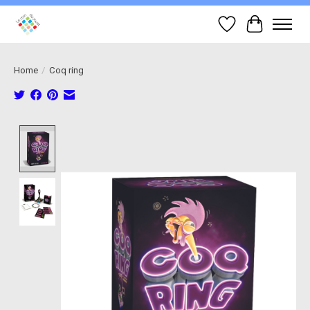
Wish List
Cart
Home
/
Coq ring
Product image slideshow Items