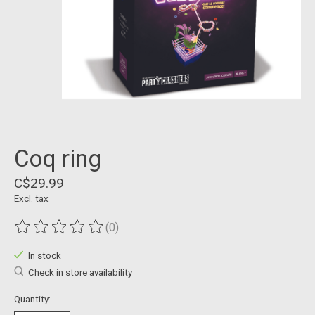
Coq ring
C$29.99
Excl. tax
(0)
The rating of this product is
0
out of 5
In stock
Check in store availability
Quantity: