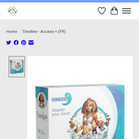
Wish List
Cart
Home
/
Timeline - Access + (FR)
Product image slideshow Items