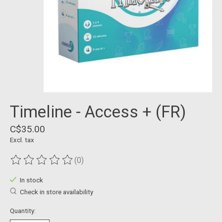
Timeline - Access + (FR)
C$35.00
Excl. tax
(0)
The rating of this product is
0
out of 5
In stock
Check in store availability
Quantity: