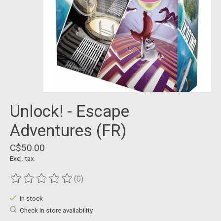
Unlock! - Escape
Adventures (FR)
C$50.00
Excl. tax
(0)
The rating of this product is
0
out of 5
In stock
Check in store availability