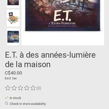
E.T. à des années-lumière
de la maison
C$40.00
Excl. tax
(0)
The rating of this product is
0
out of 5
In stock
Check in store availability