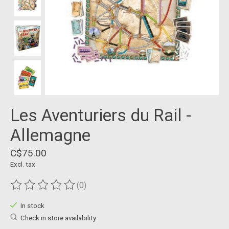
Les Aventuriers du Rail -
Allemagne
C$75.00
Excl. tax
(0)
The rating of this product is
0
out of 5
In stock
Check in store availability