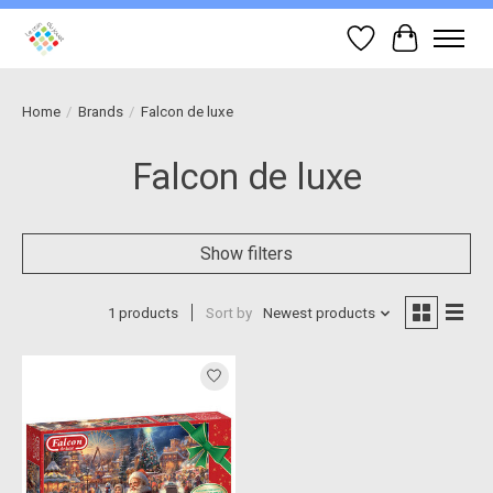
Wish List
Cart
Home
/
Brands
/
Falcon de luxe
Falcon de luxe
Show filters
1 products
Sort by
Newest products